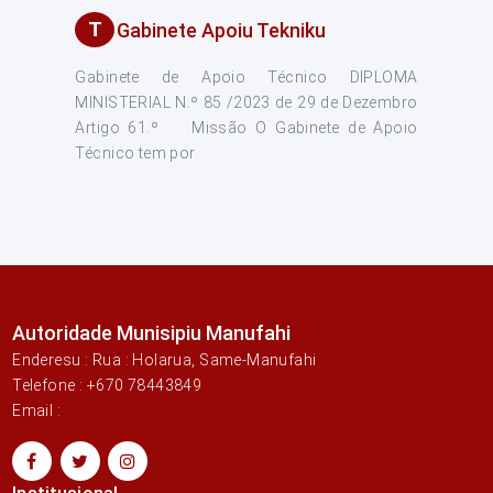
T
Gabinete Apoiu Tekniku
Gabinete de Apoio Técnico DIPLOMA
MINISTERIAL N.º 85 /2023 de 29 de Dezembro
Artigo 61.º Missão O Gabinete de Apoio
Técnico tem por
Autoridade Munisipiu Manufahi
Enderesu : Rua : Holarua, Same-Manufahi
Telefone : +670 78443849
Email :