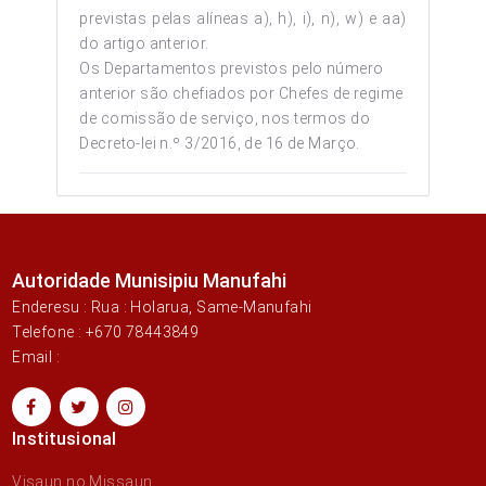
previstas pelas alíneas a), h), i), n), w) e aa)
do artigo anterior.
Os Departamentos previstos pelo número
anterior são chefiados por Chefes de regime
de comissão de serviço, nos termos do
Decreto-lei n.º 3/2016, de 16 de Março.
Autoridade Munisipiu Manufahi
Enderesu : Rua : Holarua, Same-Manufahi
Telefone : +670 78443849
Email :
Institusional
Visaun no Missaun