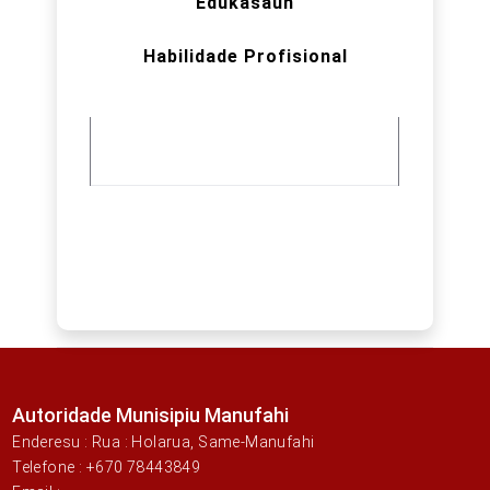
Edukasaun
Habilidade Profisional
Autoridade Munisipiu Manufahi
Enderesu : Rua : Holarua, Same-Manufahi
Telefone : +670 78443849