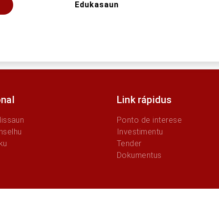
Edukasaun
onal
Link rápidus
Missaun
Ponto de interese
nselhu
Investimentu
ku
Tender
Dokumentus