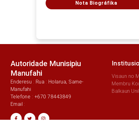
Nota Biográfika
Autoridade Munisipiu
Institusi
Manufahi
Visaun no 
Enderesu : Rua : Holarua, Same-
Membru Ko
Manufahi
Balkaun Uni
Telefone : +670 78443849
Email :