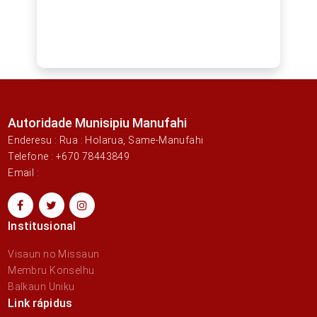
Autoridade Munisipiu Manufahi
Enderesu : Rua : Holarua, Same-Manufahi
Telefone : +670 78443849
Email :
Institusional
Visaun no Missaun
Membru Konselhu
Balkaun Uniku
Link rápidus