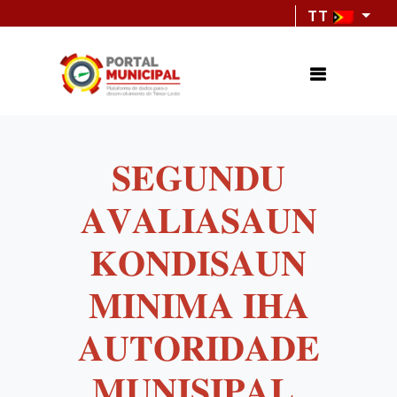
TT
𝐒𝐄𝐆𝐔𝐍𝐃𝐔
𝐀𝐕𝐀𝐋𝐈𝐀𝐒𝐀𝐔𝐍
𝐊𝐎𝐍𝐃𝐈𝐒𝐀𝐔𝐍
𝐌𝐈𝐍𝐈𝐌𝐀 𝐈𝐇𝐀
𝐀𝐔𝐓𝐎𝐑𝐈𝐃𝐀𝐃𝐄
𝐌𝐔𝐍𝐈𝐒𝐈𝐏𝐀𝐋.