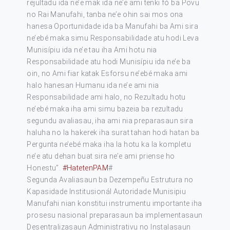
rejultadu ida ne’e mak ida ne’e ami tenki fó ba Povu
no Rai Manufahi, tanba ne’e ohin sai mos ona
hanesa Oportunidade ida ba Manufahi ba Ami sira
ne’ebé maka simu Responsabilidade atu hodi Leva
Munisípiu ida ne’e tau iha Ami hotu nia
Responsabilidade atu hodi Munisípiu ida ne’e ba
oin, no Ami fiar katak Esforsu ne’ebé maka ami
halo hanesan Humanu ida ne’e ami nia
Responsabilidade ami halo, no Rezultadu hotu
ne’ebé maka iha ami simu bazeia ba rezultadu
segundu avaliasau, iha ami nia preparasaun sira
haluha no la hakerek iha surat tahan hodi hatan ba
Pergunta ne’ebé maka iha la hotu ka la kompletu
ne’e atu dehan buat sira ne’e ami priense ho
Honestu”.
#HatetenPAM
#
Segunda Avaliasaun ba Dezempeñu Estrutura no
Kapasidade Institusionál Autoridade Munisipiu
Manufahi nian konstitui instrumentu importante iha
prosesu nasional preparasaun ba implementasaun
Desentralizasaun Administrativu no Instalasaun