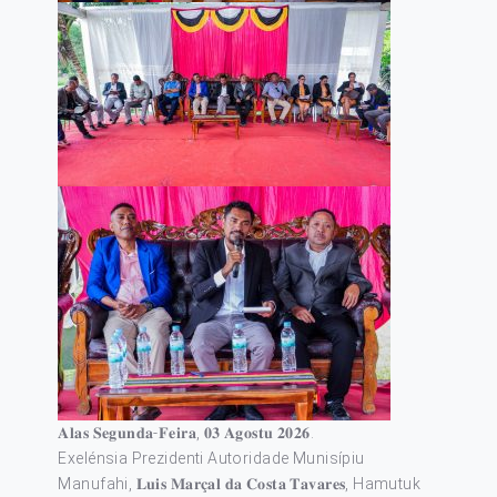
𝐀𝐥𝐚𝐬 𝐒𝐞𝐠𝐮𝐧𝐝𝐚-𝐅𝐞𝐢𝐫𝐚, 𝟎𝟑 𝐀𝐠𝐨𝐬𝐭𝐮 𝟐𝟎𝟐𝟔.
Exelénsia Prezidenti Autoridade Munisípiu
Manufahi, 𝐋𝐮𝐢𝐬 𝐌𝐚𝐫𝐜̧𝐚𝐥 𝐝𝐚 𝐂𝐨𝐬𝐭𝐚 𝐓𝐚𝐯𝐚𝐫𝐞𝐬, Hamutuk