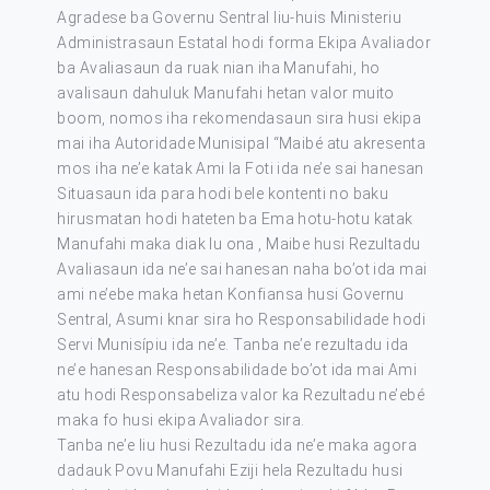
Agradese ba Governu Sentral liu-huis Ministeriu
Administrasaun Estatal hodi forma Ekipa Avaliador
ba Avaliasaun da ruak nian iha Manufahi, ho
avalisaun dahuluk Manufahi hetan valor muito
boom, nomos iha rekomendasaun sira husi ekipa
mai iha Autoridade Munisipal “Maibé atu akresenta
mos iha ne’e katak Ami la Foti ida ne’e sai hanesan
Situasaun ida para hodi bele kontenti no baku
hirusmatan hodi hateten ba Ema hotu-hotu katak
Manufahi maka diak lu ona , Maibe husi Rezultadu
Avaliasaun ida ne’e sai hanesan naha bo’ot ida mai
ami ne’ebe maka hetan Konfiansa husi Governu
Sentral, Asumi knar sira ho Responsabilidade hodi
Servi Munisípiu ida ne’e. Tanba ne’e rezultadu ida
ne’e hanesan Responsabilidade bo’ot ida mai Ami
atu hodi Responsabeliza valor ka Rezultadu ne’ebé
maka fo husi ekipa Avaliador sira.
Tanba ne’e liu husi Rezultadu ida ne’e maka agora
dadauk Povu Manufahi Eziji hela Rezultadu husi