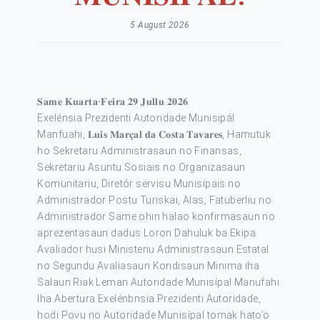
5 August 2026
𝐒𝐚𝐦𝐞 𝐊𝐮𝐚𝐫𝐭𝐚-𝐅𝐞𝐢𝐫𝐚 𝟐𝟗 𝐉𝐮𝐥𝐥𝐮 𝟐𝟎𝟐𝟔.
Exelénsia Prezidenti Autoridade Munisipál
Manfuahi, 𝐋𝐮𝐢𝐬 𝐌𝐚𝐫𝐜̧𝐚𝐥 𝐝𝐚 𝐂𝐨𝐬𝐭𝐚 𝐓𝐚𝐯𝐚𝐫𝐞𝐬, Hamutuk
ho Sekretaru Administrasaun no Finansas,
Sekretariu Asuntu Sosiais no Organizasaun
Komunitariu, Diretór servisu Munisípais no
Administrador Postu Turiskai, Alas, Fatuberliu no
Administrador Same ohin halao konfirmasaun no
aprezentasaun dadus Loron Dahuluk ba Ekipa
Avaliador husi Ministeriu Administrasaun Estatal
no Segundu Avaliasaun Kondisaun Minima iha
Salaun Riak Leman Autoridade Munisípal Manufahi.
Iha Abertura Exelénbnsia Prezidenti Autoridade,
hodi Povu no Autoridade Munisípal tomak hato’o