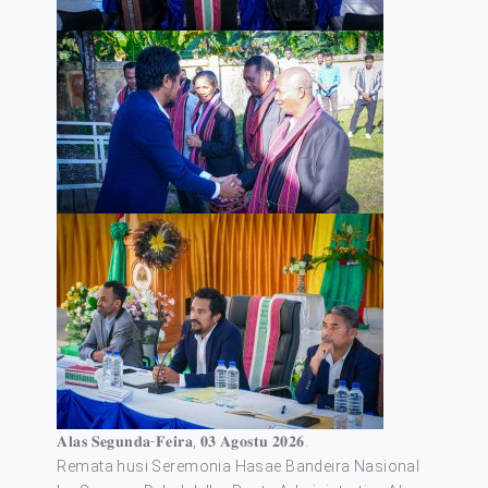
𝐀𝐥𝐚𝐬 𝐒𝐞𝐠𝐮𝐧𝐝𝐚-𝐅𝐞𝐢𝐫𝐚, 𝟎𝟑 𝐀𝐠𝐨𝐬𝐭𝐮 𝟐𝟎𝟐𝟔.
Remata husi Seremonia Hasae Bandeira Nasional