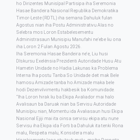
ho Dirizentes Munisípal Partisipa iha Seremonia
Hasae Bandeira Nasional Republika Demokratika
Timor-Leste (RDTL) iha semana Dahuluk fulan
Agostus nian iha Postu Administrativu Alas no
Selebra mos Loron Estabelesementu
Administrasaun Munisipiu Manufahi ne’ebe liu ona
iha Loron 2 Fulan Agostu 2026.
Iha Seremonia Hasae Bandeira ne’e, Liu husi
DIskursu Exelénsia Prezidenti Autoridade Husu Atu
Hametin Unidade no Hadia Lakunas ka Problema
Interna Iha postu Tanba So Unidade deit mak Bele
hamosu Amizade tanba ho Amizade maka bele
hodi Dezenvilvimentu hakbesik ba Komunidade.
“Iha Loron hirak liu ba Ekipa Avaliador mai halo
Avalisaun ba Daruak nian ba Servisu Autoridade
Munisípiu nian, Momentu ida Avaliasaun husi Ekipa
Nasional Ejiji mai ita oinsa servisu ekipa atu nune
Servisu iha Ekipa ida Forti ba Dahuluk ita tenki Rona
malu, Respeita malu, Konsidera malu