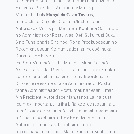
ba Semana Dahuluk Iha Postu Administrativu Alas,
Exelénsia Prezidenti Autoridade Munisípiu
Manufahi, 𝐋𝐮𝐢𝐬 𝐌𝐚𝐫𝐜̧𝐚𝐥 𝐝𝐚 𝐂𝐨𝐬𝐭𝐚 𝐓𝐚𝐯𝐚𝐫𝐞𝐬,
hamutuk ho Dirijente Diresaun/Instituisaun
Autoridade Munisipiu Manufahi Kontinua Sorumutu
ho Administrador Postu Alas, Xefi Suku husi Suku
6 no Funsionaris Sira hodi Rona Preokupasaun no
Rekomendasaun Komunidade nian ne’ebé maka
Durante ne’e hasoru.
Iha SoruMutu ne’e, Lider Masimu Munisípal ne’e
Akresenta katak; “Preokupasaun sira ne’ebe maka
ita bo’ot sira hetan iha terenu tenki koordena ho
Direzente relevante sira ka Administrador Postu
tanba Administraador Postu mak hanesan Liman
Ain Prezidenti Autoridade nian, tanba La iha buat
ida mak Importante liu iha Liña koordenasaun, atu
nune’e kada diresaun ne’e bele hadia situasaun sira
ne’e no ita bo’ot sira la-bele hein deit Ami husi
Autoridade mai mak ita bot sira hatoo
preokupasaun sira nee. Maibe karik iha Buat ruma