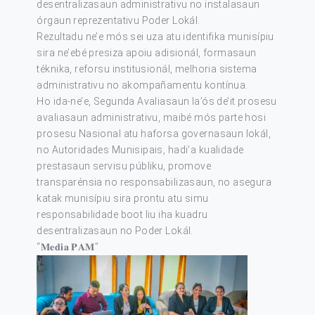
desentralizasaun administrativu no instalasaun
órgaun reprezentativu Poder Lokál.
Rezultadu ne’e mós sei uza atu identifika munisípiu
sira ne’ebé presiza apoiu adisionál, formasaun
téknika, reforsu institusionál, melhoria sistema
administrativu no akompañamentu kontínua.
Ho ida-ne’e, Segunda Avaliasaun la’ós de’it prosesu
avaliasaun administrativu, maibé mós parte hosi
prosesu Nasional atu haforsa governasaun lokál,
no Autoridades Munisipais, hadi’a kualidade
prestasaun servisu públiku, promove
transparénsia no responsabilizasaun, no asegura
katak munisípiu sira prontu atu simu
responsabilidade boot liu iha kuadru
desentralizasaun no Poder Lokál.
“𝐌𝐞𝐝𝐢𝐚 𝐏𝐀𝐌”