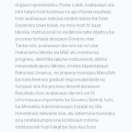
órgaun reprezentativu Poder Lokál. Avaliasaun ida-
ne’e hala’o hodi kontinua no aprofunda rezultadu
hosi avaliasaun dahuluk ne’ebé realiza iha fulan
Dezembru tinan kotuk, no mós hodi fó baze
téknika, institusionál no evidénsia nebe objetivu ba
prosesu tomada desizaun Governu nian.
Tanba ne’e, avaliasaun ida-ne’e sai nu’udar
mekanizmu tékniku ba MAE atu monitoriza
progresu, identifika lakuna institusionál, define
nesesidade apoiu tékniku, orienta kapasitasaun
Rekursus Umanus, no prepara munisípiu Manufahi
ba transferénsia gradual responsabilidade no
funsaun sira iha prosesu desentralizasaun.
Rezultadu hosi avaliasaun ida-ne’e sei fó
informasaun importante ba Governu Sentrál, liuliu
ba Ministériu Administrasaun Estatál no liña
ministeriais relevante sira, atu determina munisípiu
sira ne’ebé kumpre ona kondisaun mínimu
institusionál hodi hakat ba faze ikus hosi