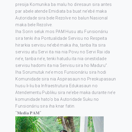
presija Komunika ba malu ho diresaun sira antes
par abele atende Emidiata ba buat ne’ebé maka
Autoridade sira bele Rezolve no balun Nasional
maka bele Rezolve.
Iha Sorin seluk mos PAM Husu atu Funsionáriu
sira tenki iha Pontualidade Servisu no Respeita
hirarkia servisu ne’ebé maka iha, tanba Ita sira
servisu atu Servi ita nia nia Povu no Servi Rai ida
ne’e, tanba ne’e, tenki hatudu ita nia onestidade
servisu hadomi ita nia Servisu sira ho Maduru”.
Iha Sorumutuk ne’e mos Funsionáriu sira hodi
Komunidade sira nia Aspirasaun no Preokupasaun
husu li-liu ba Infraestrutura Edukasaun no
Atendementu Publiku sira ne’ebe maka durante ne’e
komunidade hato’o ba Autoridade Suku no
Funsionáriu sira iha knar fatin.
“𝐌𝐞𝐝𝐢𝐚 𝐏𝐀𝐌”