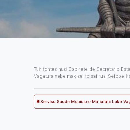
Tuir fontes husi Gabinete de Secretario Est
Vagatura nebe mak sei fo sai husi Sefope iha
Post
Servisu Saude Municipio Manufahi Loke Va
Previous
post:
navigation