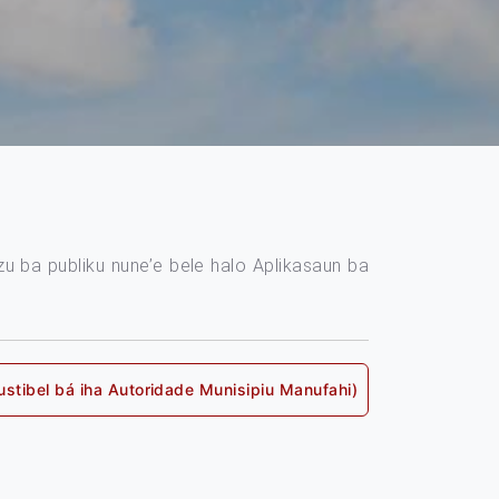
zu ba publiku nune’e bele halo Aplikasaun ba
bel bá iha Autoridade Munisipiu Manufahi)
t
: