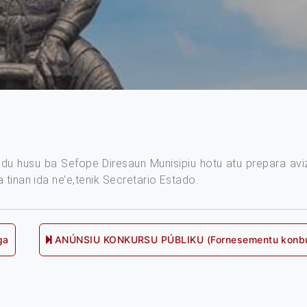
adu husu ba Sefope Diresaun Munisipiu hotu atu prepara avi
 tinan ida ne’e,tenik Secretario Estado.
ga
ANÚNSIU KONKURSU PÚBLIKU (Fornesementu konbusti
Nex
post