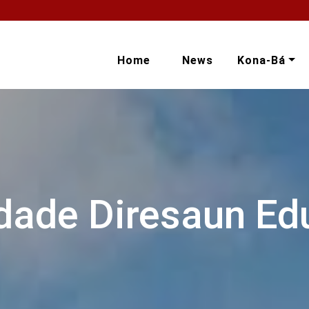
Home
News
Kona-Bá
idade Diresaun E