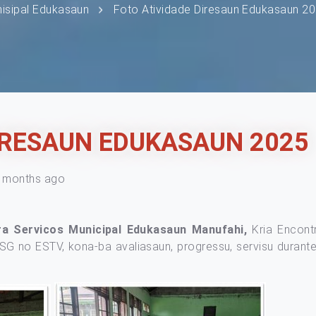
nisipal Edukasaun
Foto Atividade Diresaun Edukasaun 2
IRESAUN EDUKASAUN 2025
 months ago
ora Servicos Municipal Edukasaun Manufahi,
Kria Encontr
 ESG no ESTV, kona-ba avaliasaun, progressu, servisu durante,