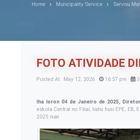
Home
Municipality Service
Servisu Mu
FOTO ATIVIDADE D
Posted At : May 12, 2026
16:57 pm
3
Iha loron 04 de Janeiro de 2025, Diret
eskola Central no Filial, hahu husi EPE, EB,
2025 nian