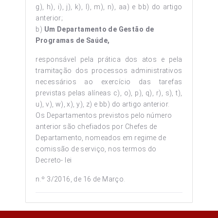
g), h), i), j), k), l), m), n), aa) e bb) do artigo
anterior;
b)
Um Departamento de Gestão de
Programas de Saúde,
responsável pela prática dos atos e pela
tramitação dos processos administrativos
necessários ao exercício das tarefas
previstas pelas alíneas c), o), p), q), r), s), t),
u), v), w), x), y), z) e bb) do artigo anterior.
Os Departamentos previstos pelo número
anterior são chefiados por Chefes de
Departamento, nomeados em regime de
comissão de serviço, nos termos do
Decreto- lei
n.º 3/2016, de 16 de Março.