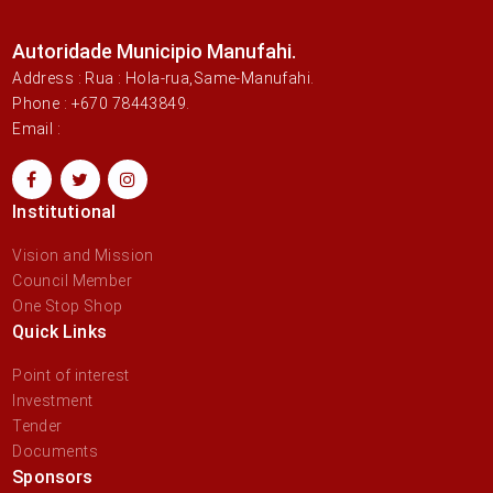
Autoridade Municipio Manufahi.
Address : Rua : Hola-rua,Same-Manufahi.
Phone : +670 78443849.
Email :
Institutional
Vision and Mission
Council Member
One Stop Shop
Quick Links
Point of interest
Investment
Tender
Documents
Sponsors