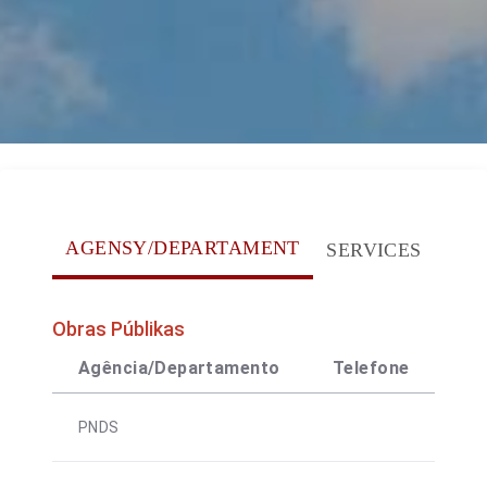
AGENSY/DEPARTAMENT
SERVICES
Obras Públikas
Agência/Departamento
Telefone
Co
PNDS